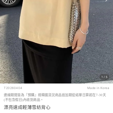
1
/
5
T20260404
Made in Korea
連線期間皆為『預購』視韓國貨況商品追加期從結單日算起在7-30天
(不包含假日)內收到商品。
漂亮速成輕薄雪紡背心