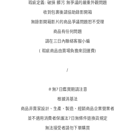
瑕疵定義: 破損 髒污 無爭議的嚴重外觀問題
收到包裹後請協助錄影開箱
無錄影開箱影片的商品爭議問題恕不受理
商品有任何問題
請在三日內聯絡客服小編
( 瑕疵商品由賣場負擔來回運費)
/
＃無7日鑑賞期請注意
根據消基法
商品非賣家設計、生產、製造、經銷商品企業營業者
並不適用消費者保護法7日無條件退換貨規定
無法接受者請勿下單購買