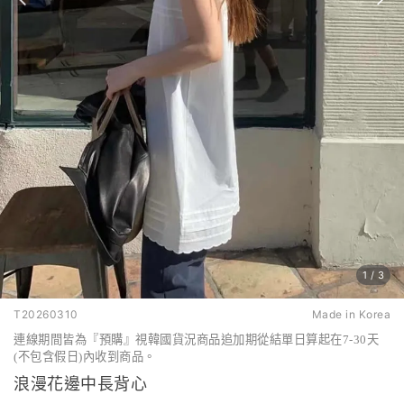
1
/
3
T20260310
Made in Korea
連線期間皆為『預購』視韓國貨況商品追加期從結單日算起在7-30天
(不包含假日)內收到商品。
浪漫花邊中長背心