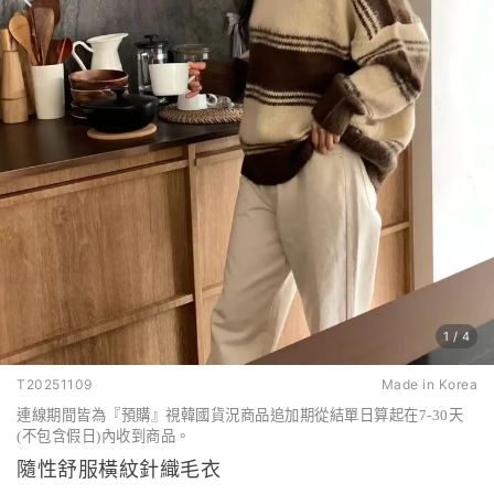
1
/
4
T20251109
Made in Korea
連線期間皆為『預購』視韓國貨況商品追加期從結單日算起在7-30天
(不包含假日)內收到商品。
隨性舒服橫紋針織毛衣