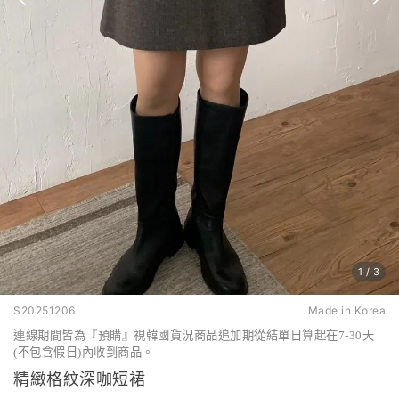
1
/
3
S20251206
Made in Korea
連線期間皆為『預購』視韓國貨況商品追加期從結單日算起在7-30天
(不包含假日)內收到商品。
精緻格紋深咖短裙