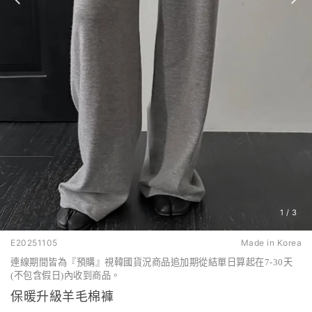
1
/
3
E20251105
Made in Korea
連線期間皆為『預購』視韓國貨況商品追加期從結單日算起在7-30天
(不包含假日)內收到商品。
保暖升級羊毛棉褲