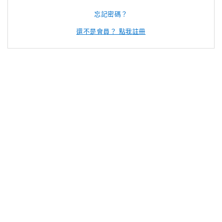
忘記密碼？
還不是會員？ 點我註冊